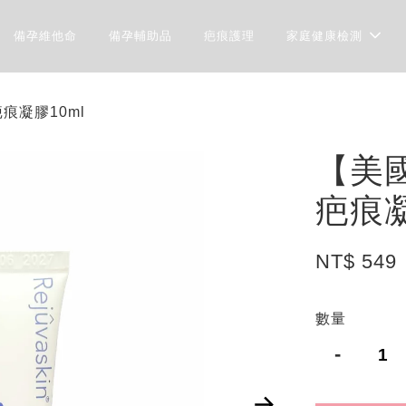
備孕維他命
備孕輔助品
疤痕護理
家庭健康檢測
l疤痕凝膠10ml
【美國S
疤痕凝
NT$ 549
數量
-