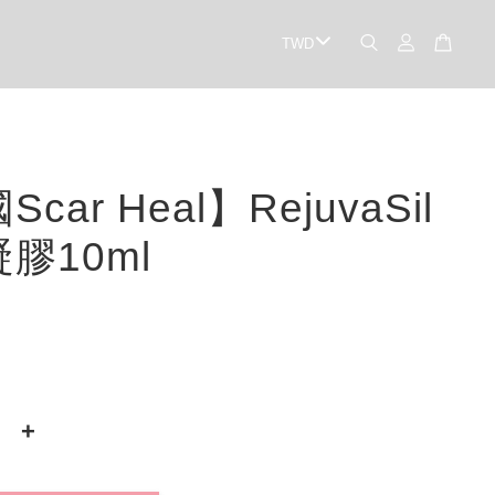
car Heal】RejuvaSil
膠10ml
+