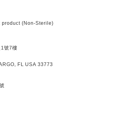
oduct (Non-Sterile)
1號7樓
RGO, FL USA 33773
5號