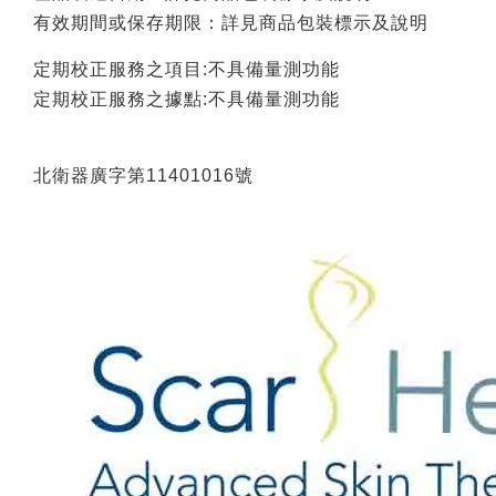
有效期間或保存期限：詳見商品包裝標示及說明
定期校正服務之項目:不具備量測功能
定期校正服務之據點:不具備量測功能
北衛器廣字第11401016號