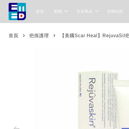
首頁
動態
所有商品
排卵試紙
›
›
首頁
疤痕護理
【美國Scar Heal】RejuvaSi