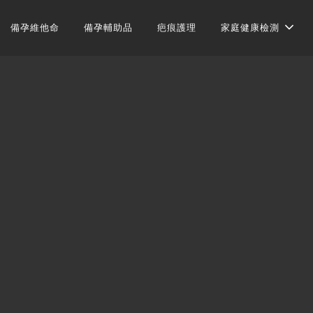
備孕維他命
備孕輔助品
疤痕護理
家庭健康檢測