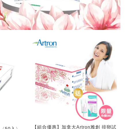
【組合優惠】加拿大Artron雅創 排卵試
紙〈50入〉