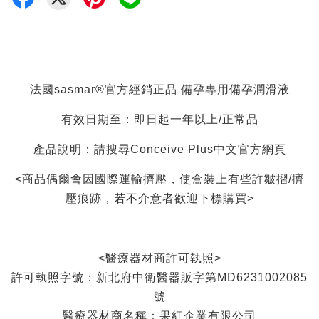
法國sasmar®官方經銷正品 備孕專用備孕潤滑液
有效日期至：即日起一年以上/正常品
產品說明：請搜尋Conceive Plus中文官方網頁
<商品偶爾會因國際運輸擠壓，使盒裝上有些許皺摺/擠
壓痕跡，若不介意者歡迎下標購買>
<醫療器材商許可執照>
許可執照字號：新北府中衛醫器販字第MD6231002085
號
醫療器材商名稱：果紅企業有限公司