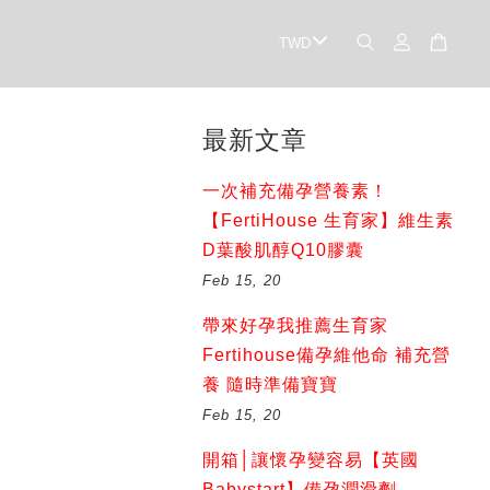
最新文章
一次補充備孕營養素！
【FertiHouse 生育家】維生素
D葉酸肌醇Q10膠囊
Feb 15, 20
帶來好孕我推薦生育家
Fertihouse備孕維他命 補充營
養 隨時準備寶寶
Feb 15, 20
開箱│讓懷孕變容易【英國
Babystart】備孕潤滑劑