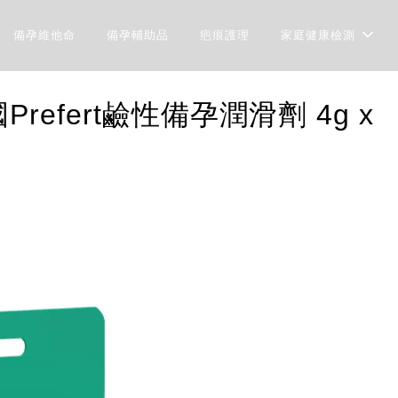
備孕維他命
備孕輔助品
疤痕護理
家庭健康檢測
efert鹼性備孕潤滑劑 4g x