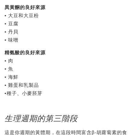
異黃
酮
的良好來源
• 大豆和大豆粉
• 豆腐
• 丹貝
• 味噌
精氨酸的良好來源
• 肉
• 魚
• 海鮮
• 雞蛋和乳製品
•種子、小麥胚芽
生理週期的第三階段
這是你週期的黃體期，在這段時間富含β-胡蘿蔔素的食